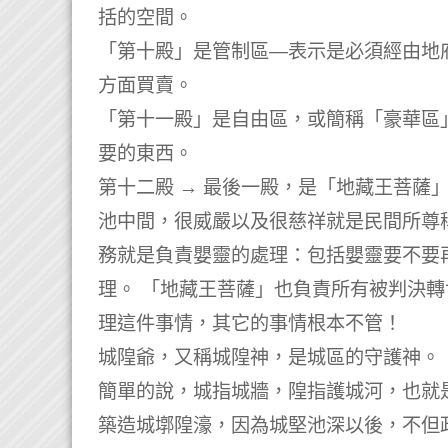
括的空間。
「第十殿」是管制區—表示是必須經由地
方面買賣。
「第十一殿」是自由區，或簡稱「豪華區
要的東西。
第十二殿 → 最後一殿，是「地藏王菩薩
池中間，很威嚴以及很慈祥就是民間所尊
務就是負責嬰靈的處理：包括嬰靈要不要
理。 「地藏王菩薩」也負責所有被判決轉
理這件事情，其它的事情根本不管！
城隍爺，又稱城隍神，是城區的守護神。
簡單的說，城指城牆，隍指護城河，也就
築造城墎隍濠，因為城堅池深以後，不但