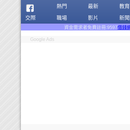
熱門
最新
教育
交際
職場
影片
新聞
資金需求者免費註冊:9597
借錢網
。全台前三大
Google Ads