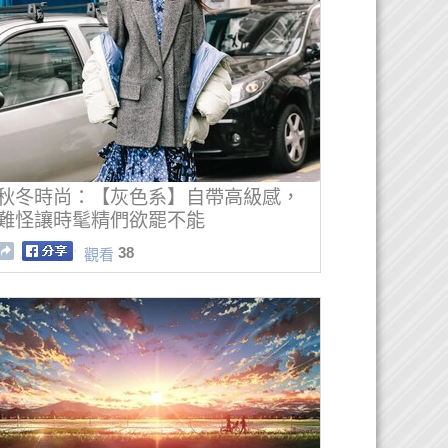
秋冬時尚：【灰色系】自帶高級感，
難怪讓時髦精們欲罷不能
38
觀看