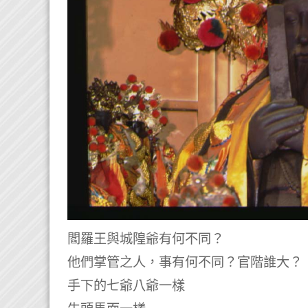
閻羅王與城隍爺有何不同？
他們掌管之人，事有何不同？官階誰大？
手下的七爺八爺一樣