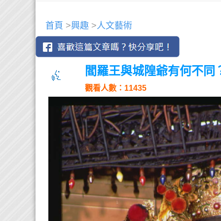
首頁
>
興趣
>
人文藝術
閻羅王與城隍爺有何不同
觀看人數：11435