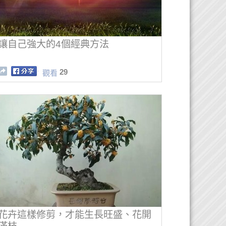
讓自己強大的4個經典方法
29
觀看
花卉這樣修剪，才能生長旺盛、花開