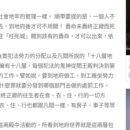
社會地牢的管理一樣。 順帶要提的是，一個人不
去，到地府後才可不用關！ 壽命未壽終正寢而死
往「枉死城」關到該有的壽命，才可以出來，依
門負責犯法勞力的分配以及凡間所說的「十八層地
還擁有十八層，每個犯法的鬼神從閻王殿判決到第
的工作。譬如說，要到地府做工、到工廠坐勞力
，什麼罪就要分發到哪個部門去做的處罰工作。
壽終正寢的往生者在食、衣、住、行的一切方
、衣、住、行也都跟凡間一樣，有房子、車子等等
這兩殿中活動的，所看到地府世界就是這兩層包