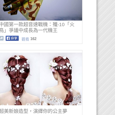
中國第一款超音速戰機：殲-10「火
鳥」爭議中成長為一代機王
162
觀看
超美新娘造型，演繹你的公主夢