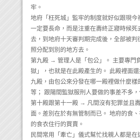
牢。
地府「枉死城」監牢的制度就好似跟現今
一定要長命，而是注重在壽終正寢時候死
去，到地府十天審判期完成後，全部被判
照分配到別的地方去。
第九殿 → 管理人是「包公」。 主要專
獄」，也就是在此殿產生的。 此殿裡面
九殿，由包公來分發在哪一殿裡做什麼樣
等； 跟陽間監獄服刑人要做的事差不多
第十殿跟第十一殿 → 凡間沒有犯罪並且
面。差別在於有無管制而已。 地府的食
的食衣住行的買賣。
民間常用「牽亡」儀式幫忙找親人都是在