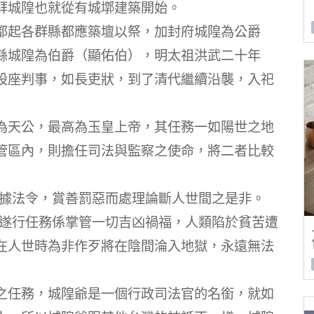
拜城隍也就從有城墎建築開始。
都起各群縣都應築壇以祭，加封府城隍為公爵
縣城隍為伯爵（顯佑伯），明太祖洪武二十年
設座判事，如長吏狀，到了清代繼續沿襲，入祀
為天公，最高為玉皇上帝，其任務一如陽世之地
管區內，則擔任司法與監察之使命，將二者比較
根據法令，賞善罰惡而處理論斷人世間之是非。
其遂行任務係掌管一切吉凶禍福，人類陷於貧苦遭
在人世時為非作歹將在陰間淪入地獄，永遠無法
之任務，城隍爺是一個行政司法官的名銜，就如