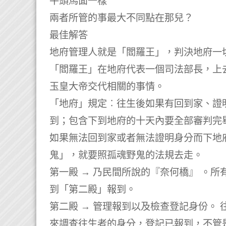
牛頭馬面一樣
兩者所管的事最大不同點在那兒？
最佳解答
地府管理人就是「閻羅王」，判決地府一
「閻羅王」在地府代表一個司法部長，上
玉皇大帝交代相關的事情。
「地府」規定︰往生後如果有回到家、證
到；包含下到地府的十天內要全部審判完
如果無法回到家或者無法證明身分而下地
鬼」，就要照孤魂野鬼的法規去走。
第一殿 → 乃民間所說的『奈何橋』 。
到「第二殿」報到。
第二殿 → 管理報到以及檢查登記身份。
來調查往生者的身分，登記已報到，不管