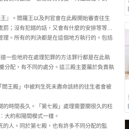
羅王』。閻羅王以及判官會在此殿開始審查往生
處罰；沒有犯錯的話，又會有什麼的安排等等…
管理。所有的判決都是在這個地方執行的。包括
知道一些地府在處理犯罪的方法罪行都是在此執
輕重分配，有不同的處分。這三殿主要屬於負責執
在「閻王殿」中被判生死未壽命該終的往生者會被
關的時間長久。「第七殿」處理需要關很久的枉
牢︰大約和陽間模式一樣。
死的人。同於第七殿，也有許多不同分配的監