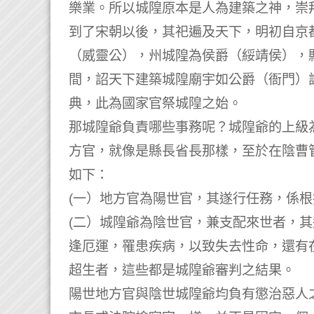
樂業。所以城隍原本是人為建築之神，崇
到了宋朝以後，其祀遍及天下，明初自京
（威靈公），州城隍為侯爵（綏靖侯），
間，詔天下建築城隍廟宇如公爵（衙門）
典，此為國家官祭城隍之始。
那城隍爺負責哪些事務呢？城隍爺的上級
方官，就像是縣長省長那樣，至於在陰曹
如下：
(一）地方官為陽世官，其遂行任務，係
(二）城隍爺為陰世官，兼支配來世者，
逢厄運，罹患疾病，以致失去性命，還有
超生者，這些都是城隍爺審判之結果。
陽世地方官與陰世城隍爺均負有懲治惡人