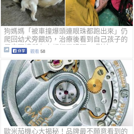
狗媽媽「被車撞爆頭連眼珠都跑出來」仍
爬回幼犬旁餵奶，治療後看到自己孩子的
反應更讓所有人都紅了眼眶。(影片)
觀看
58
歐米茄機心大揭秘！品牌最不願意看到的