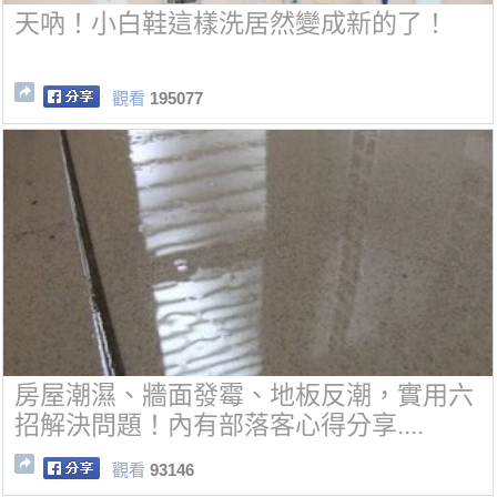
天吶！小白鞋這樣洗居然變成新的了！
觀看
195077
房屋潮濕、牆面發霉、地板反潮，實用六
招解決問題！內有部落客心得分享....
觀看
93146