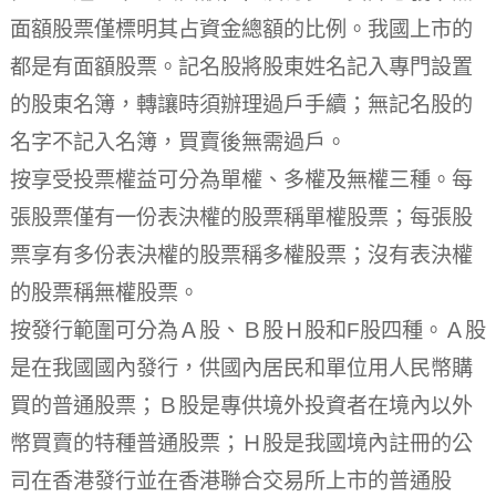
面額股票僅標明其占資金總額的比例。我國上市的
都是有面額股票。記名股將股東姓名記入專門設置
的股東名簿，轉讓時須辦理過戶手續；無記名股的
名字不記入名簿，買賣後無需過戶。
按享受投票權益可分為單權、多權及無權三種。每
張股票僅有一份表決權的股票稱單權股票；每張股
票享有多份表決權的股票稱多權股票；沒有表決權
的股票稱無權股票。
按發行範圍可分為Ａ股、Ｂ股Ｈ股和F股四種。Ａ股
是在我國國內發行，供國內居民和單位用人民幣購
買的普通股票；Ｂ股是專供境外投資者在境內以外
幣買賣的特種普通股票；Ｈ股是我國境內註冊的公
司在香港發行並在香港聯合交易所上市的普通股