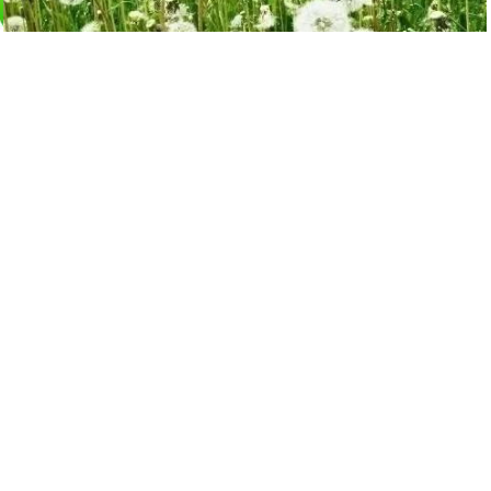
蒲公英是個寶，十種功效、五種禁忌要記
牢
14608
觀看