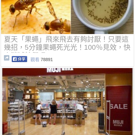
夏天「果蠅」飛來飛去有夠討厭！只要這
幾招，5分鐘果蠅死光光！100％見效，快
來消滅牠們吧~
觀看
78891