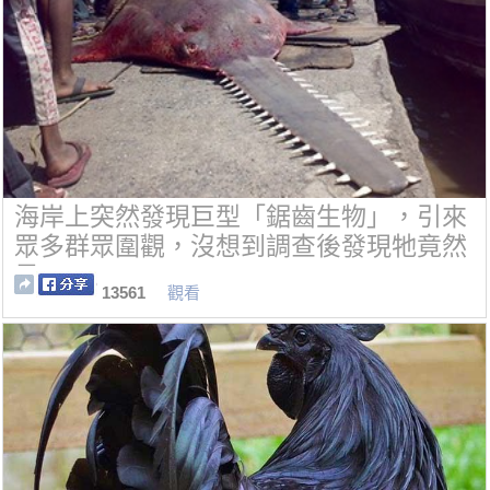
海岸上突然發現巨型「鋸齒生物」，引來
眾多群眾圍觀，沒想到調查後發現牠竟然
是······
13561
觀看