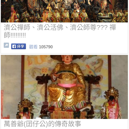
濟公禪師、濟公活佛、濟公師尊??? 禪
師!!!!!!!!!
觀看
105790
萬善爺(囝仔公)的傳奇故事