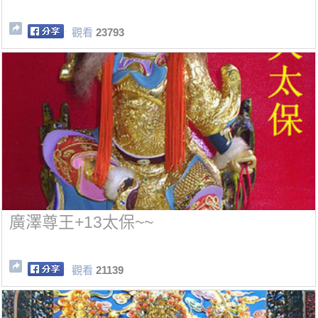
觀看
23793
廣澤尊王+13太保~~
觀看
21139