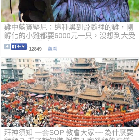
雞中藍寶堅尼：這種黑到骨髓裡的雞，剛
孵化的小雞都要6000元一只，沒想到大受
追捧的“原因”竟是...！！
12849
觀看
拜神須知 一套SOP 教會大家~~ 為什麼要