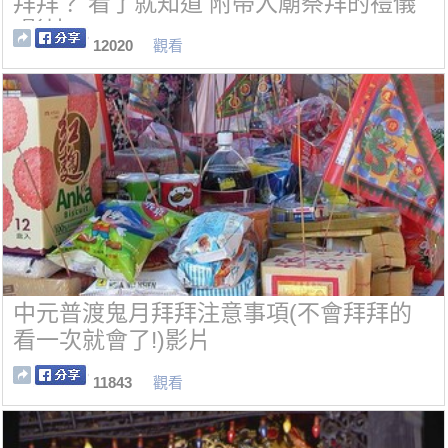
拜拜？ 看了就知道 附帶入廟祭拜的禮儀
(影片)
12020
觀看
中元普渡鬼月拜拜注意事項(不會拜拜的
看一次就會了!)影片
11843
觀看