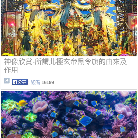
神像欣賞-所謂北極玄帝黑令旗的由來及
作用
觀看
16199