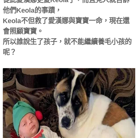
他們Keola的事蹟，
Keola不但救了愛漢娜與寶寶一命，現在還
會照顧寶寶。
所以誰說生了孩子，就不能繼續養毛小孩的
呢？