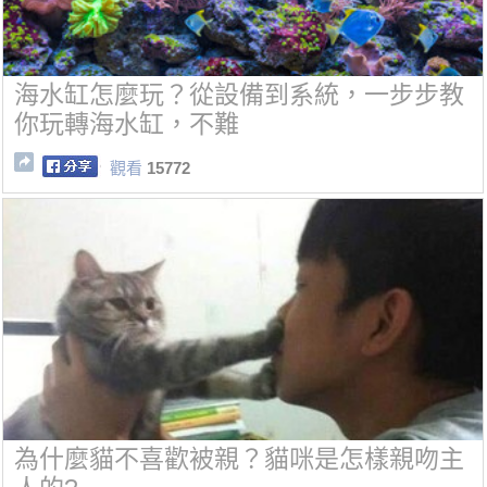
海水缸怎麼玩？從設備到系統，一步步教
你玩轉海水缸，不難
觀看
15772
為什麼貓不喜歡被親？貓咪是怎樣親吻主