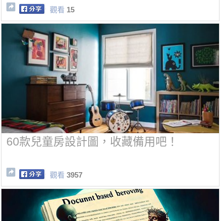
觀看
15
60款兒童房設計圖，收藏備用吧！
觀看
3957