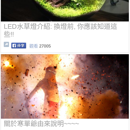
LED水草燈介紹: 換燈前, 你應該知道這
些!!
觀看
27005
關於寒單爺由來說明~~~~