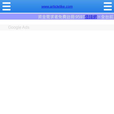
www.articlelike.com
免費註冊:9597
借錢網
。全台前三大借錢網站！
Google Ads