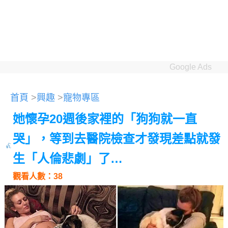
Google Ads
首頁
>
興趣
>
寵物專區
她懷孕20週後家裡的「狗狗就一直
哭」，等到去醫院檢查才發現差點就發
生「人倫悲劇」了…
觀看人數：38