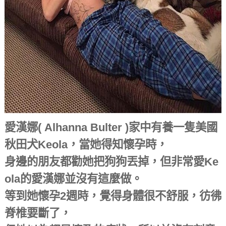
愛漢娜( Alhanna Bulter )家中有養一隻美國
秋田犬Keola，當她得知懷孕時，
身邊的朋友都勸她把狗狗丟掉，但非常愛Ke
ola的愛漢娜並沒有這麼做。
等到她懷孕2週時，覺得身體很不舒服，彷彿
脊椎要斷了，