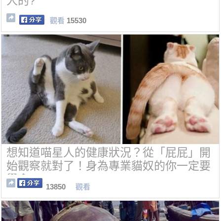
人的?
觀看
15530
想知道喵星人的健康狀況？從「屁屁」開
始觀察就對了！身為專業貓奴的你一定要
學會。
13850
觀看