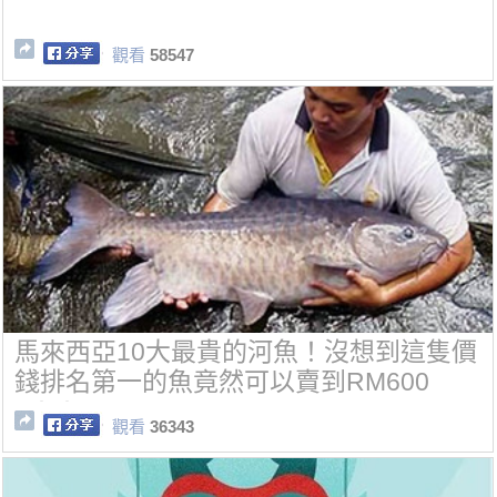
觀看
58547
馬來西亞10大最貴的河魚！沒想到這隻價
錢排名第一的魚竟然可以賣到RM600
0！！
觀看
36343