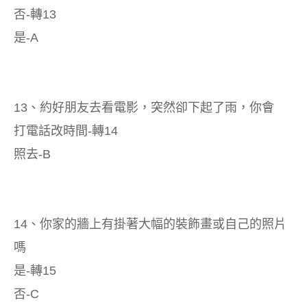
否-轉13
是-A
13、約好朋友去看電影，突然卻下起了雨，你會
打電話改時間-轉14
照去-B
14、你家的牆上有掛著大幅的裝飾畫或自己的照片
嗎
是-轉15
否-C