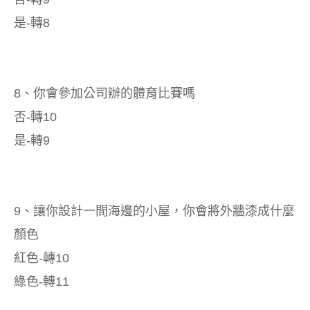
是-轉8
8、你會參加公司辦的體育比賽嗎
否-轉10
是-轉9
9、讓你設計一間海邊的小屋，你會將外牆漆成什麼
顏色
紅色-轉10
綠色-轉11