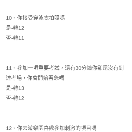
10、你接受穿泳衣拍照嗎
是-轉12
否-轉11
11、參加一項重要考試，還有30分鐘你卻還沒有到
達考場，你會開始著急嗎
是-轉13
否-轉12
12、你去遊樂園喜歡參加刺激的項目嗎