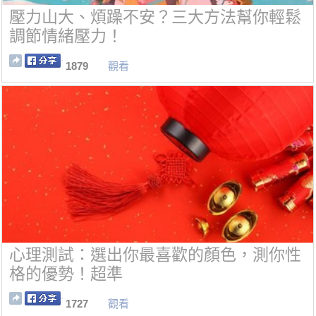
壓力山大、煩躁不安？三大方法幫你輕鬆
調節情緒壓力！
1879
觀看
心理測試：選出你最喜歡的顏色，測你性
格的優勢！超準
1727
觀看