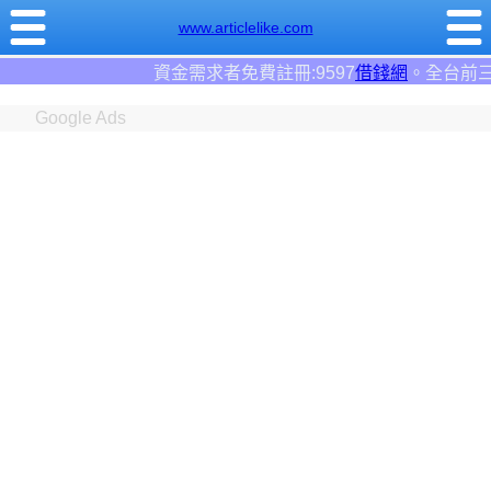
www.articlelike.com
求者免費註冊:9597
借錢網
。全台前三大借錢網站！
Google Ads