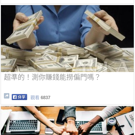
超準的！測你賺錢能撈偏門嗎？
觀看
6837