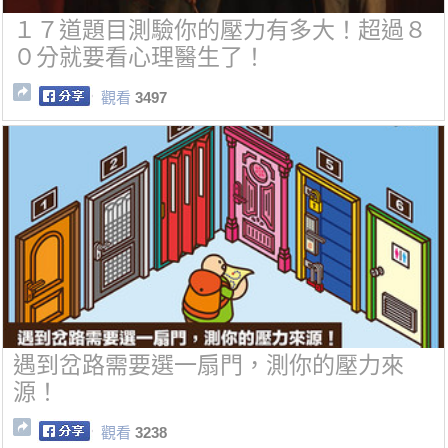
１７道題目測驗你的壓力有多大！超過８
０分就要看心理醫生了！
觀看
3497
遇到岔路需要選一扇門，測你的壓力來
源！
觀看
3238