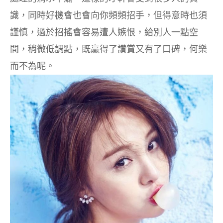
識，同時好機會也會向你頻頻招手，但得意時也須
謹慎，過於招搖會容易遭人嫉恨，給別人一點空
間，稍微低調點，既贏得了讚賞又有了口碑，何樂
而不為呢。