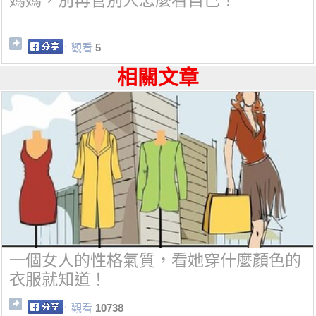
媽媽，別再管別人怎麼看自己！
觀看
5
相關文章
一個女人的性格氣質，看她穿什麼顏色的
衣服就知道！
觀看
10738