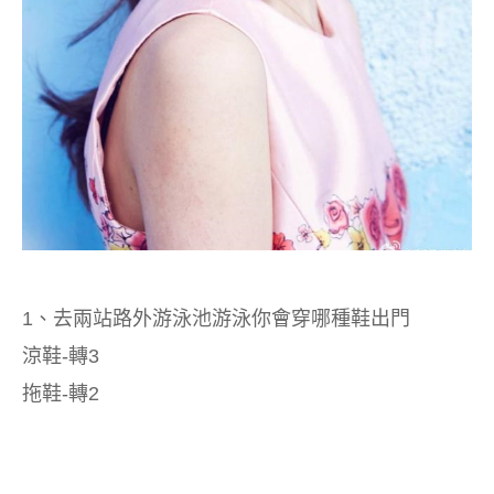
1、去兩站路外游泳池游泳你會穿哪種鞋出門
涼鞋-轉3
拖鞋-轉2