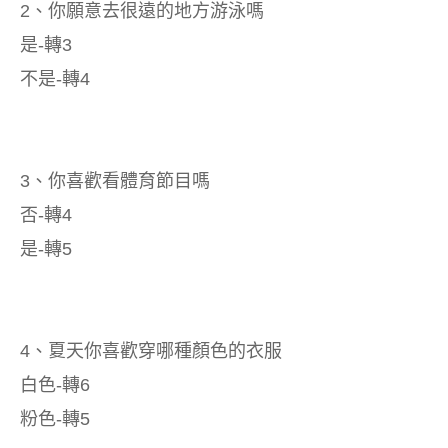
2、你願意去很遠的地方游泳嗎
是-轉3
不是-轉4
3、你喜歡看體育節目嗎
否-轉4
是-轉5
4、夏天你喜歡穿哪種顏色的衣服
白色-轉6
粉色-轉5