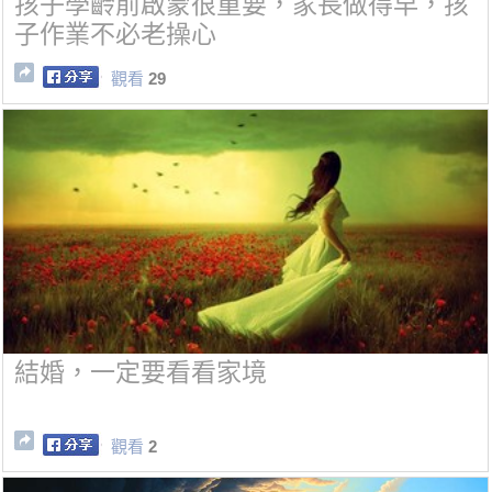
孩子學齡前啟蒙很重要，家長做得早，孩
子作業不必老操心
觀看
29
結婚，一定要看看家境
觀看
2