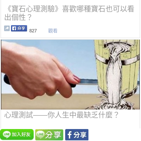
《寶石心理測驗》喜歡哪種寶石也可以看
出個性？
827
觀看
心理測試——你人生中最缺乏什麼？
716
觀看