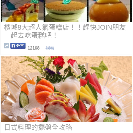
檳城8大超人氣蛋糕店！！趕快JOIN朋友
一起去吃蛋糕吧！
12168
觀看
日式料理的擺盤全攻略