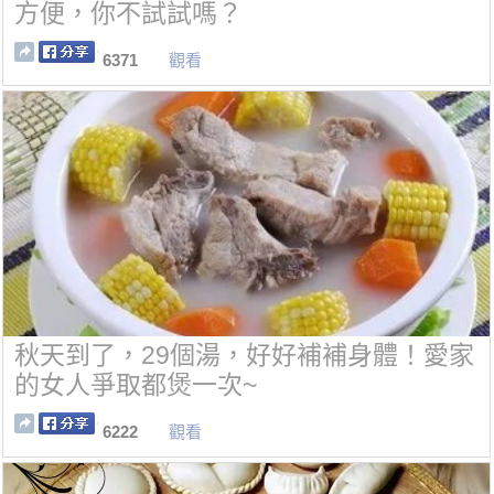
方便，你不試試嗎？
6371
觀看
秋天到了，29個湯，好好補補身體！愛家
的女人爭取都煲一次~
6222
觀看