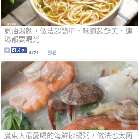
蔥油湯麵，做法超簡單，味道超鮮美，連
湯都要喝光
4721
觀看
廣東人最愛喝的海鮮砂鍋粥，做法也太簡