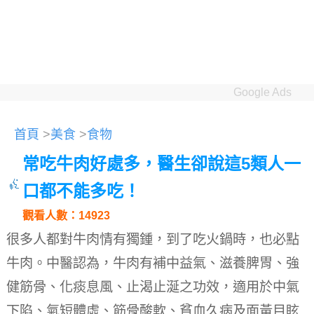
Google Ads
首頁
>
美食
>
食物
常吃牛肉好處多，醫生卻說這5類人一
口都不能多吃！
觀看人數：14923
很多人都對牛肉情有獨鍾，到了吃火鍋時，也必點
牛肉。
中醫認為，牛肉有補中益氣、滋養脾胃、強
健筋骨、化痰息風、止渴止涎之功效，適用於中氣
下陷、氣短體虛、筋骨酸軟、貧血久病及面黃目眩