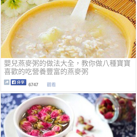
嬰兒燕麥粥的做法大全，教你做八種寶寶
喜歡的吃營養豐富的燕麥粥
6747
觀看