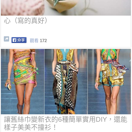
心（寫的真好）
觀看
172
讓舊絲巾變新衣的6種簡單實用DIY，還能
樣子美美不撞衫！