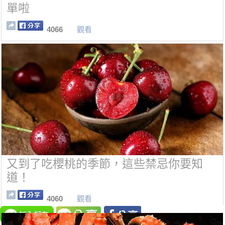
單啦
4066
觀看
又到了吃櫻桃的季節，這些禁忌你要知
道！
4060
觀看