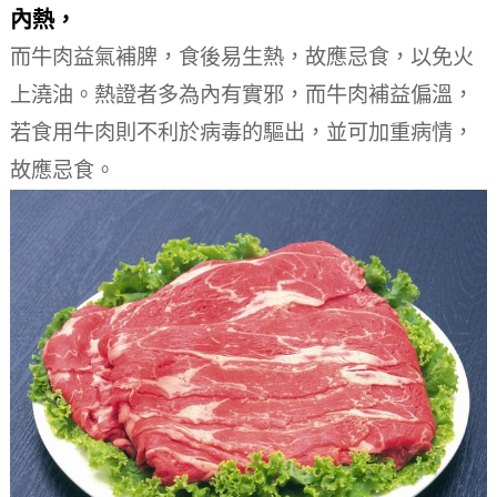
內熱，
而牛肉益氣補脾，食後易生熱，故應忌食，以免火
上澆油。
熱證者多為內有實邪，而牛肉補益偏溫，
若食用牛肉則不利於病毒的驅出，並可加重病情，
故應忌食。