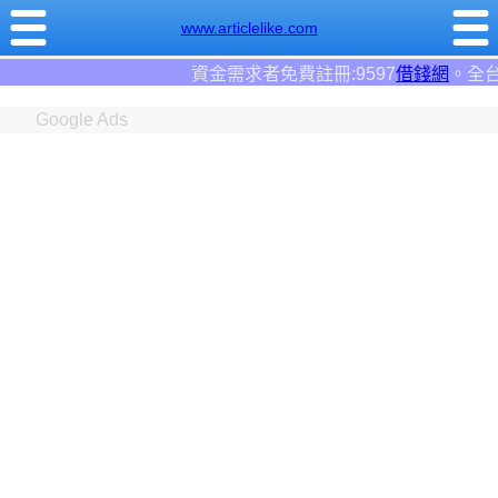
www.articlelike.com
求者免費註冊:9597
借錢網
。全台前三大借錢網站！
Google Ads