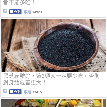
都不能多吃！
觀看
14923
黑芝麻雖好，這3類人一定要少吃，否則
對身體危害更大！
觀看
13415