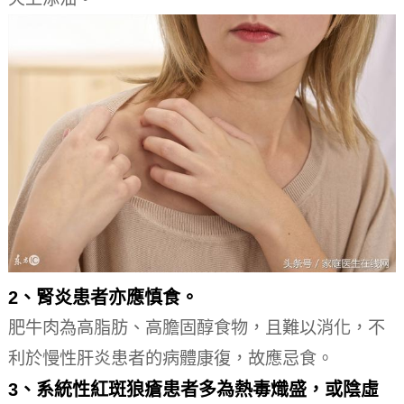
2、腎炎患者亦應慎食。
肥牛肉為高脂肪、高膽固醇食物，且難以消化，不
利於慢性肝炎患者的病體康復，故應忌食。
3、系統性紅斑狼瘡患者多為熱毒熾盛，或陰虛