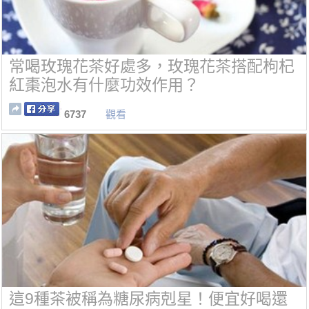
常喝玫瑰花茶好處多，玫瑰花茶搭配枸杞
紅棗泡水有什麼功效作用？
6737
觀看
這9種茶被稱為糖尿病剋星！便宜好喝還