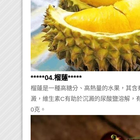
*****04.榴蓮*****
榴蓮是一種高糖分、高熱量的水果，其含
澱，維生素C有助於沉澱的尿酸鹽溶解，
0克。