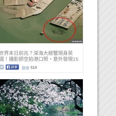
世界末日前兆？深海大螃蟹現身英
國！攝影師空拍港口照，意外發現15
公尺大螃蟹現身！該怎麼解釋？
514
觀看