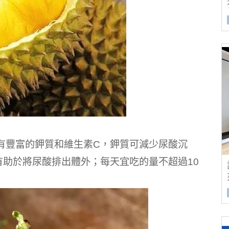
有豐富的鉀質和維生素C，鉀質可減少尿酸沉
有助於將尿酸排出體外；每天宜吃的量不超過10