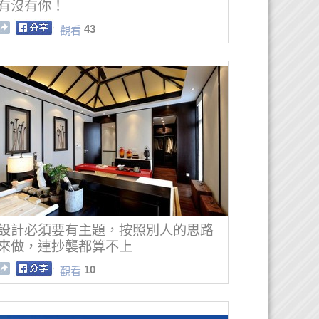
有沒有你！
43
觀看
設計必須要有主題，按照別人的思路
來做，連抄襲都算不上
10
觀看