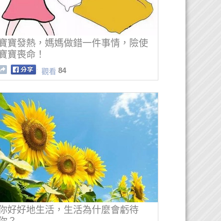
寶寶發熱，媽媽做錯一件事情，險使
寶寶喪命！
84
觀看
你好好地生活，生活為什麼會虧待