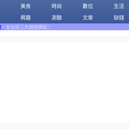
美食
時尚
數位
生活
興趣
測驗
文章
缺錢
！