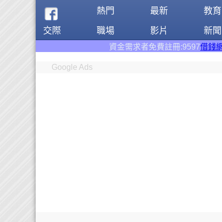
熱門
最新
教育
交際
職場
影片
新聞
資金需求者免費註冊:9597
借錢網
。全台前三大借錢網站
Google Ads