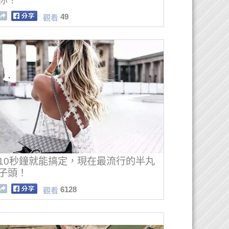
你？
49
觀看
10秒鐘就能搞定，現在最流行的半丸
子頭！
6128
觀看