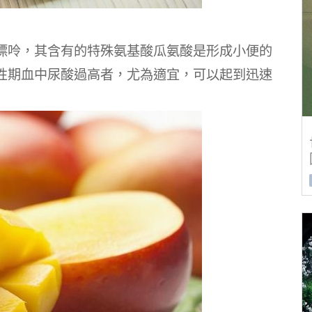
嘌呤，其含有的特殊氨基酸瓜氨酸是形成小便的
期血中尿酸過​​高者，尤為適宜，可以起到迅速