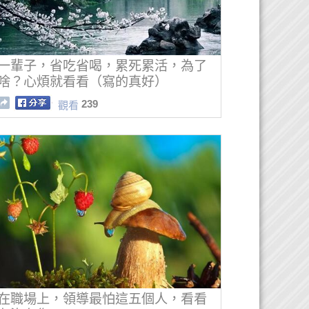
一輩子，省吃省喝，累死累活，為了
啥？心煩就看看（寫的真好）
239
觀看
在職場上，領導最怕這五個人，看看