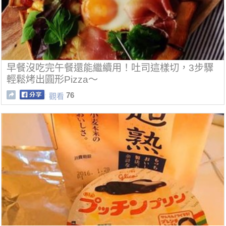
早餐沒吃完午餐還能繼續用！吐司這樣切，3步驟
輕鬆烤出圓形Pizza～
76
觀看