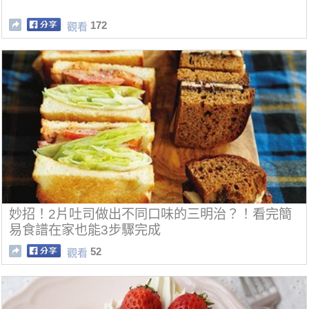
172
觀看
妙招！2片吐司做出不同口味的三明治？！看完簡
易食譜在家也能3步驟完成
52
觀看