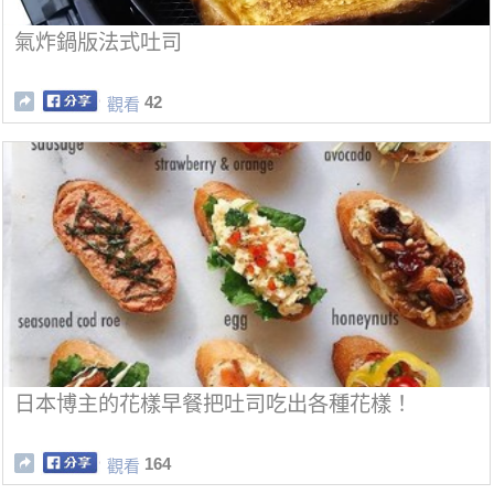
氣炸鍋版法式吐司
42
觀看
日本博主的花樣早餐把吐司吃出各種花樣！
164
觀看