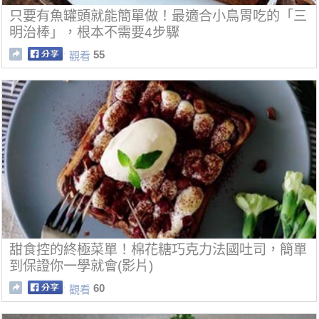
只要有魚罐頭就能簡單做！最適合小鳥胃吃的「三
明治棒」，根本不需要4步驟
55
觀看
甜食控的終極菜單！棉花糖巧克力法國吐司，簡單
到保證你一學就會(影片)
60
觀看