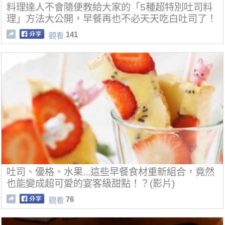
料理達人不會隨便教給大家的「5種超特別吐司料
理」方法大公開，早餐再也不必天天吃白吐司了！
141
觀看
吐司、優格、水果...這些早餐食材重新組合，竟然
也能變成超可愛的宴客級甜點！？(影片)
76
觀看