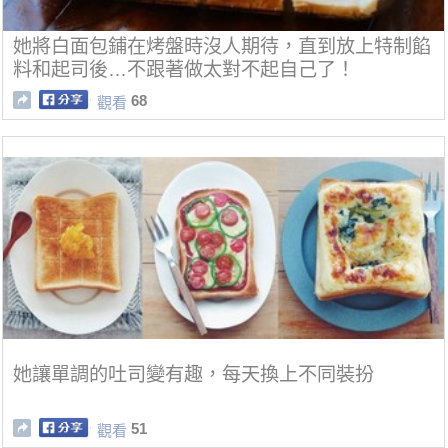
她將白面包鋪在烤盤時沒人期待，直到放上特制餡
料和起司後…不跟著做太對不起自己了！
68
觀看
她讓單調的吐司變有趣，每天換上不同裝扮
51
觀看