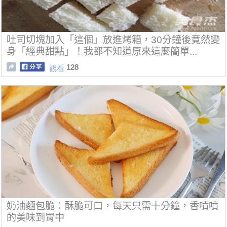
吐司切塊加入「這個」放進烤箱，30分鐘後竟然變
身「經典甜點」！我都不知道原來這麼簡單...
128
觀看
奶油麵包脆：酥脆可口，每天只需十分鐘，香噴噴
的美味到胃中