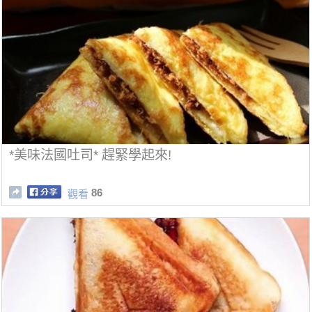
*美味法國吐司* 趕緊學起來!
86
觀看