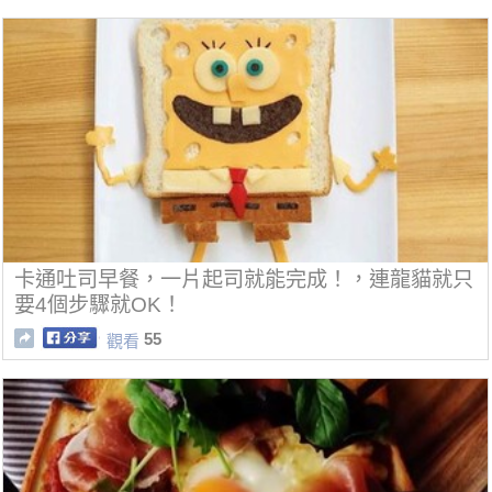
卡通吐司早餐，一片起司就能完成！，連龍貓就只
要4個步驟就OK！
55
觀看