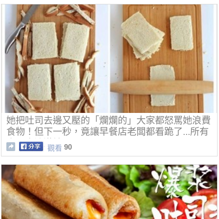
她把吐司去邊又壓的「爛爛的」大家都怒罵她浪費
食物！但下一秒，竟讓早餐店老闆都看跪了...所有
人口水流滿地！
90
觀看