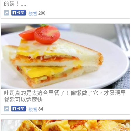
的胃！....
206
觀看
吐司真的是太適合早餐了！偷懶做了它，才發現早
餐還可以這麼快
84
觀看