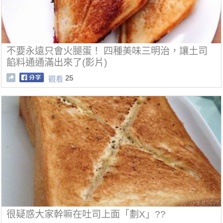
不要永遠只會火腿蛋！ 四種美味三明治，讓土司
餡料通通滿出來了(影片)
25
觀看
很疑惑大家幹嘛在吐司上面「劃X」??