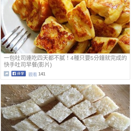
一包吐司連吃四天都不膩！4種只要5分鐘就完成的
快手吐司早餐(影片)
141
觀看