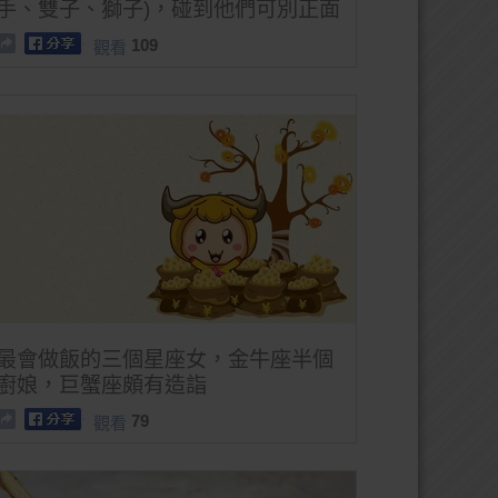
手、雙子、獅子)，碰到他們可別正面
剛
109
觀看
最會做飯的三個星座女，金牛座半個
廚娘，巨蟹座頗有造詣
79
觀看