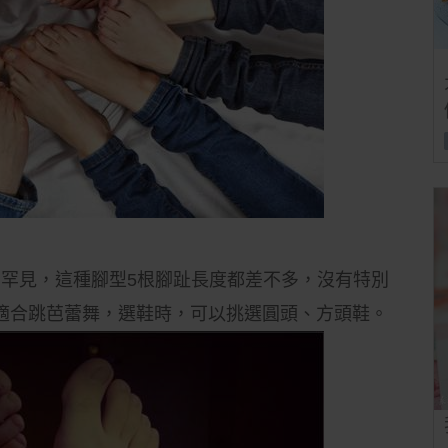
，較為罕見，這種腳型5根腳趾長度都差不多，沒有特別
適合跳芭蕾舞，選鞋時，可以挑選圓頭、方頭鞋。