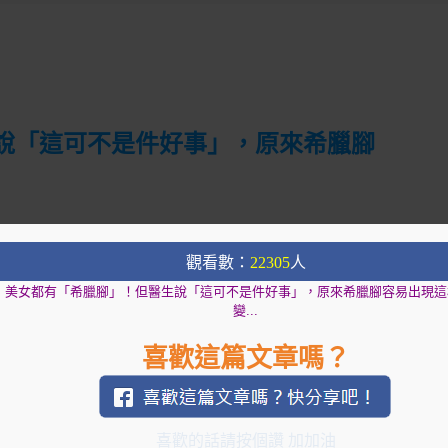
說「這可不是件好事」，原來希臘腳
成埃及腳、羅馬腳與希臘腳。
觀看數：
22305
人
美女都有「希臘腳」！但醫生說「這可不是件好事」，原來希臘腳容易出現這
變...
喜歡這篇文章嗎？
喜歡的話請按個讚 加加油