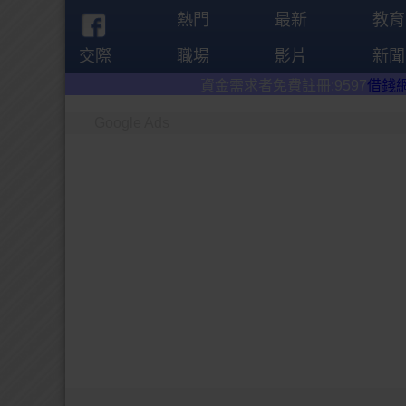
熱門
最新
教育
交際
職場
影片
新聞
資金需求者免費註冊:9597
借錢網
。全台前三大借錢
Google Ads