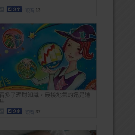
13
觀看
看多了理財知識，最接地氣的還是這
些
37
觀看