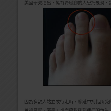
美國研究指出，擁有希臘腳的人患拇囊炎、
因為多數人站立或行走時，腳趾中拇指所受
會被磨彎、磨平，進而導致腳部疾病的發生