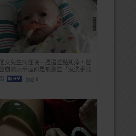
他女兒生病住院三週還差點死掉，爸
爸崩潰表示這都是被那些「沒洗手就
亂碰嬰兒」的人給害慘了啊！
6
觀看