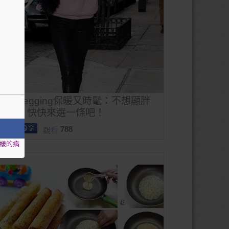
黑色Legging保暖又時髦：不想顯胖
的你，快快來選一條吧！
788
觀看
樣的病