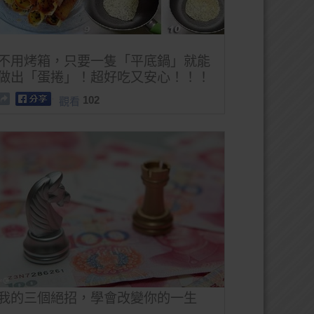
不用烤箱，只要一隻「平底鍋」就能
做出「蛋捲」！超好吃又安心！！！
102
觀看
我的三個絕招，學會改變你的一生