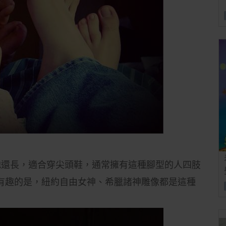
趾比其他還長，適合穿尖頭鞋，通常擁有這種腳型的人四肢
有趣的是，紐約自由女神、希臘諸神雕像都是這種