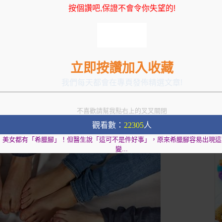
按個讚吧,保證不會令你失望的!
立即按讚加入收藏
我們每天都會在專頁發佈精選文章!
遍，大拇趾比其他4根腳趾長，而擁有這種腳型的人比較適
不喜歡請幫我點右上的叉叉關閉
觀看數：
22305
人
美女都有「希臘腳」！但醫生說「這可不是件好事」，原來希臘腳容易出現這
變...