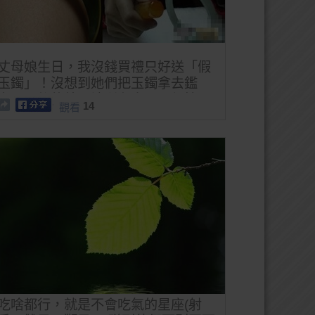
丈母娘生日，我沒錢買禮只好送「假
玉鐲」！沒想到她們把玉鐲拿去鑑
定，最後的結局讓所有人下巴都掉下
14
觀看
來了...
吃啥都行，就是不會吃氣的星座(射