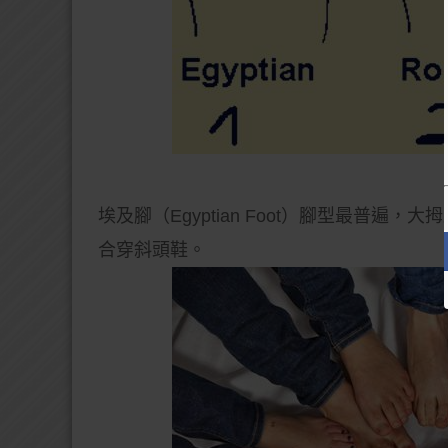
埃及腳（Egyptian Foot）腳型最普
合穿斜頭鞋。