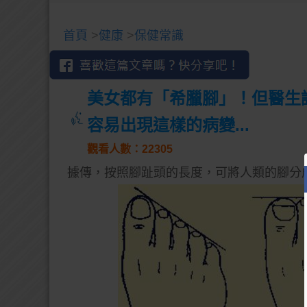
首頁
>
健康
>
保健常識
美女都有「希臘腳」！但醫生
容易出現這樣的病變...
觀看人數：22305
據傳，按照腳趾頭的長度，可將人類的腳分