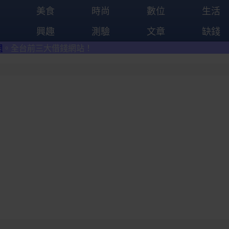
美食
時尚
數位
生活
興趣
測驗
文章
缺錢
網站！