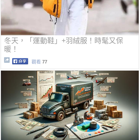
冬天，「運動鞋」+羽絨服！時髦又保
暖！
觀看
77