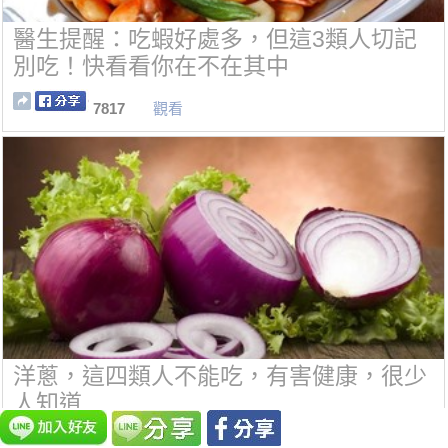
醫生提醒：吃蝦好處多，但這3類人切記
別吃！快看看你在不在其中
7817
觀看
洋蔥，這四類人不能吃，有害健康，很少
人知道
7760
觀看