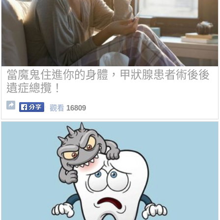
當魔鬼住進你的身體，甲狀腺患者術後後
遺症總攬！
觀看
16809