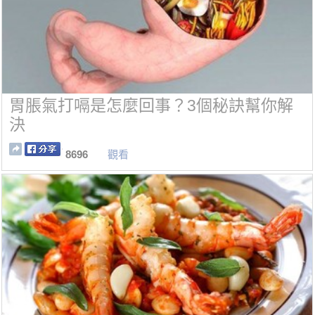
胃脹氣打嗝是怎麼回事？3個秘訣幫你解
決
8696
觀看