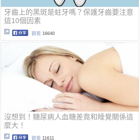
牙齒上的黑斑是蛀牙嗎？保護牙齒要注意
這10個因素
觀看
16640
沒想到！糖尿病人血糖差竟和睡覺關係這
麼大！
觀看
11611