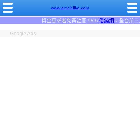
www.articlelike.com
金需求者免費註冊:9597
借錢網
。全台前三大借錢網站！
Google Ads