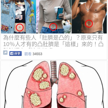
為什麼有些人「肚臍是凸的」？原來只有
10％人才有的凸肚臍是「這樣」來的！凸
肚臍還有「這些好處」！
觀看
34553