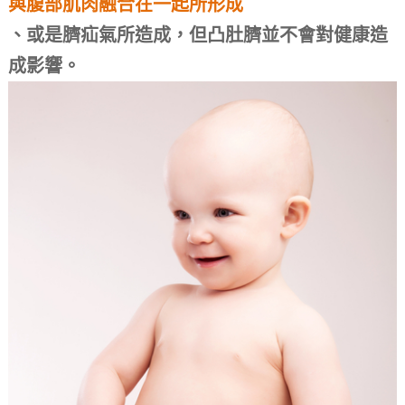
與腹部肌肉融合在一起所形成
、或是
臍疝氣所造成，
但凸肚臍並不會對健康造
成影響。