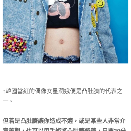
↑韓國當紅的偶像女星潤娥便是凸肚臍的代表之
一。
但若是凸肚臍讓你造成不適，或是某些人非常介