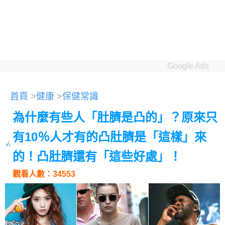
Google Ads
首頁
>
健康
>
保健常識
為什麼有些人「肚臍是凸的」？原來只
有10％人才有的凸肚臍是「這樣」來
的！凸肚臍還有「這些好處」！
觀看人數：34553