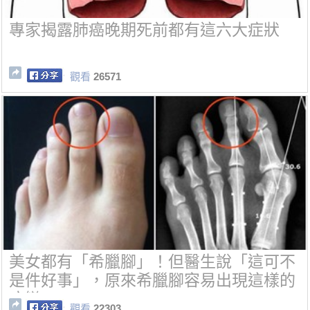
專家揭露肺癌晚期死前都有這六大症狀
觀看
26571
美女都有「希臘腳」！但醫生說「這可不
是件好事」，原來希臘腳容易出現這樣的
病變...
觀看
22303