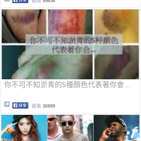
觀看
54636
你不可不知淤青的5種顏色代表著你會…
觀看
36999