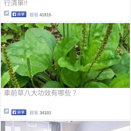
行清單!!
觀看
41815
車前草八大功效有哪些？
觀看
34101