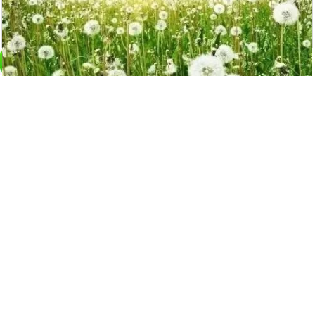
蒲公英是個寶，十種功效、五種禁忌要記
牢
14608
觀看