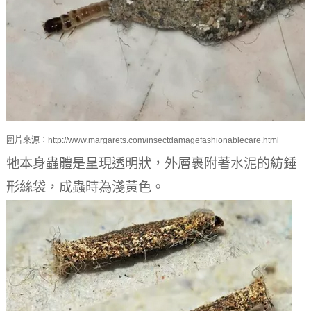
圖片來源：http://www.margarets.com/insectdamagefashionablecare.html
牠本身蟲體是呈現透明狀，外層裹附著水泥的紡錘
形絲袋，成蟲時為淺黃色。