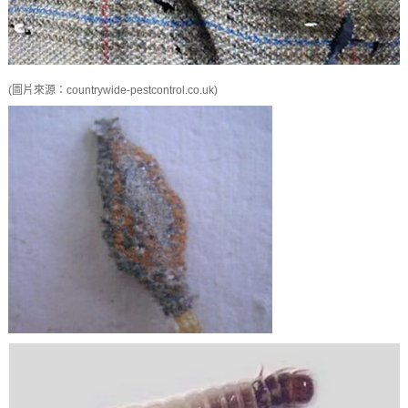
(圖片來源：countrywide-pestcontrol.co.uk)