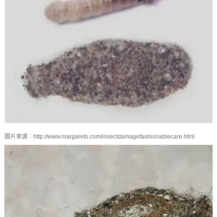
圖片來源：http://www.margarets.com/insectdamagefashionablecare.html