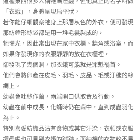
這種東西很多人稱牠潮溼蟲，但他真正的名字叫做
「衣蛾」，身體呈現扁平狀，
若你能仔細觀察牠身上那層灰色的外衣，便可發現
那紡錘形絲袋都是用一堆毛髮製成的，
牠懼光，因此常出現在家中衣櫃、牆角或浴室，而
如果你發現你的衣服靜靜的放在衣櫃裡，
卻發現了幾個洞，那衣蛾可能就是罪魁禍首。
他們會將卵產在皮毛、羽毛、皮品、毛或汙穢的絲
綢上。
幼蟲會吐絲作繭，兩端開口供取食及行動。
幼蟲在繭中成長，化蛹時仍在繭中，直到成蟲羽化
為止。
特別喜愛紡織品沾有食物或其它汙染，衣領或衣服
摺疊處也可見到衣蛾的蹤跡，而純棉的衣物較不易