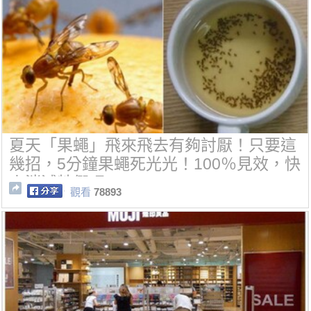
夏天「果蠅」飛來飛去有夠討厭！只要這
幾招，5分鐘果蠅死光光！100％見效，快
來消滅牠們吧~
觀看
78893