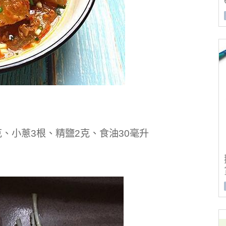
克、小蔥3根、精鹽2克、食油30毫升