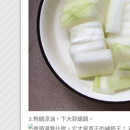
3.熱鍋涼油，下大蒜熗鍋。