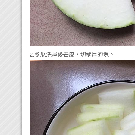
2.冬瓜洗淨後去皮，切稍厚的塊。