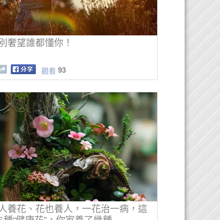
別奢望誰都懂你！
93
觀看
人養花、花也養人，一花治一病，這