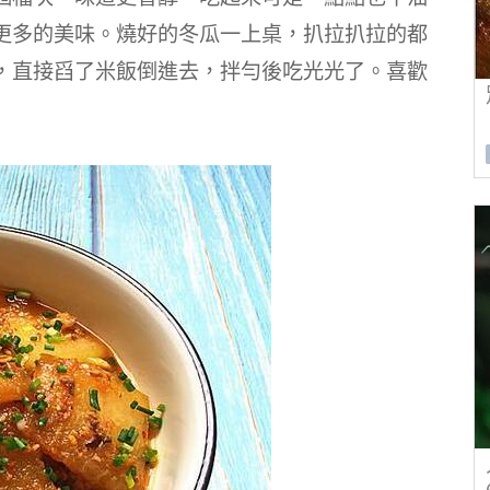
更多的美味。
燒好的冬瓜一上桌，扒拉扒拉的都
，直接舀了米飯倒進去，拌勻後吃光光了。
喜歡