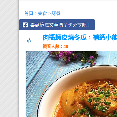
首頁
>
美食
>
簡餐
肉醬蝦皮燒冬瓜，補鈣小
觀看人數：48