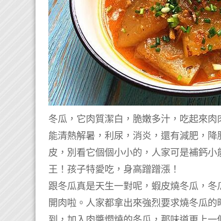
冬瓜，它肉質潔白，脆嫩多汁，吃起來肉
能清熱解暑，利尿，消炎，還有減肥，降
皮，別看它個個小小的，人家可是補鈣小
王！
孩子特愛吃，身高蹭蹭漲！
跟冬瓜真是天生一對呢，蝦皮燒冬瓜，冬
開肉啦。
人家都拿出來強烈要求燒冬瓜的
到，加入肉醬燜燒的冬瓜，那味道更上一