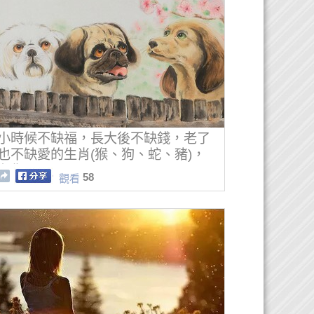
小時候不缺福，長大後不缺錢，老了
也不缺愛的生肖(猴、狗、蛇、豬)，
有你嗎？
58
觀看