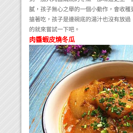
膩，孩子無心之舉的一個小動作，會收穫
搶著吃，孩子是連碗底的湯汁也沒有放過
的就來嘗試一下吧。
肉醬蝦皮燒冬瓜