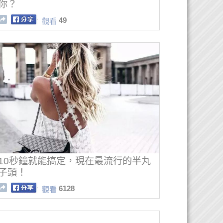
你？
49
觀看
10秒鐘就能搞定，現在最流行的半丸
子頭！
6128
觀看