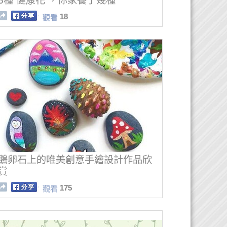
6種“健康花”，你家養了幾種
18
觀看
鵝卵石上的唯美創意手繪設計作品欣
賞
175
觀看