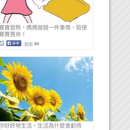
寶寶發熱，媽媽做錯一件事情，險使
寶寶喪命！
84
觀看
你好好地生活，生活為什麼會虧待