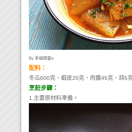
By 幸福精靈a
配料：
冬瓜600克、蝦皮20克、肉醬45克、蒜5
烹飪步驟：
1.主要原材料準備。