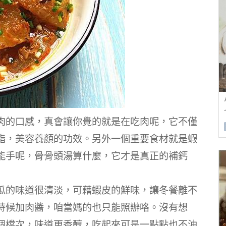
肉的口感，真會讓你覺的就是在吃肉呢，它不僅
脂，美容養顏的功效。
另外一個重要食材就是蝦
能手呢，骨骨頭湯算什麼，它才是真正的補鈣
瓜的味道很清淡，可藉蝦皮的鮮味，讓冬餐離不
時候加肉醬，咱當媽的也只能照辦咯。
沒有想
個檔次，味道更香醇，吃起來可是一點點也不油