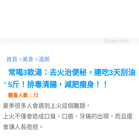
Google Ads
首頁
>
美食
>
湯粥
常喝3款湯：去火治便秘，連吃3天刮油
5斤！排毒清腸，減肥瘦身！！
觀看人數：72
夏季很多人會遇到上火這個難題，
上火不僅會造成口臭、口瘡、牙痛的出現，而且還
會讓人長痘痘。