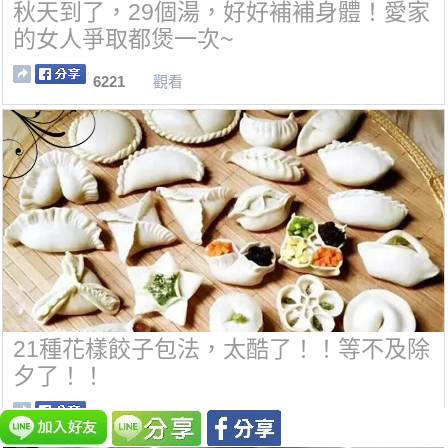
秋天到了，29個湯，好好補補身體！愛家
的女人爭取都煲一次~
6221
觀看
21種花樣餃子包法，太酷了！！等不及除
夕了！！
4956
觀看