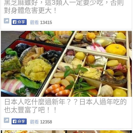
黑芝麻雖好，這3類人一定要少吃，否則
對身體危害更大！
觀看
13415
日本人吃什麼過新年？？日本人過年吃的
也太豐富了吧！！
觀看
12358