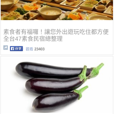
素食者有福囉！讓您外出遊玩吃住都方便
全台47素食民宿總整理
觀看
23403