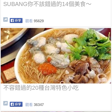
SUBANG你不該錯過的14個美食～
觀看
95629
不容錯過的20種台灣特色小吃
觀看
36347