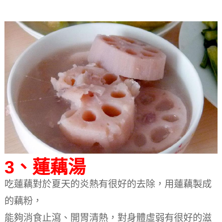
3、蓮藕湯
吃蓮藕對於夏天的炎熱有很好的去除，用蓮藕製成
的藕粉，
能夠消食止瀉、開胃清熱，對身體虛弱有很好的滋