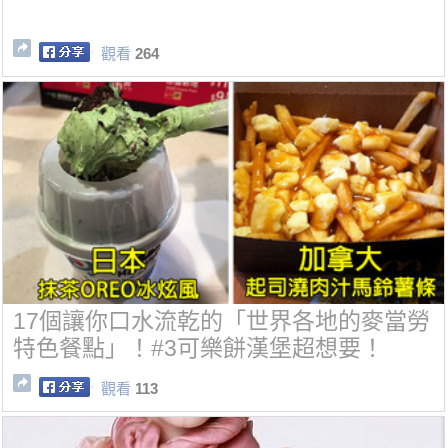
觀看
264
17個讓你口水流乾的「世界各地的麥當勞
特色餐點」！#3可樂餅漢堡超想要！
觀看
113