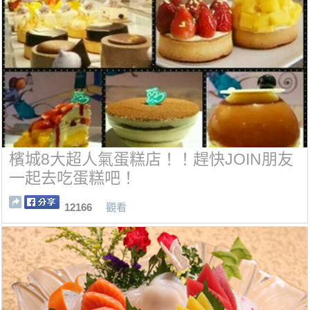
檳城8大超人氣蛋糕店！！趕快JOIN朋友
一起去吃蛋糕吧！
12166
觀看