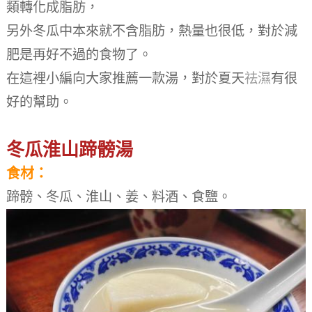
類轉化成脂肪，
另外冬瓜中本來就不含脂肪，熱量也很低，對於減
肥是再好不過的食物了。
在這裡小編向大家推薦一款湯，對於夏天
祛濕
有很
好的幫助。
冬瓜淮山蹄髈湯
食材：
蹄髈、冬瓜、淮山、姜、料酒、食鹽。