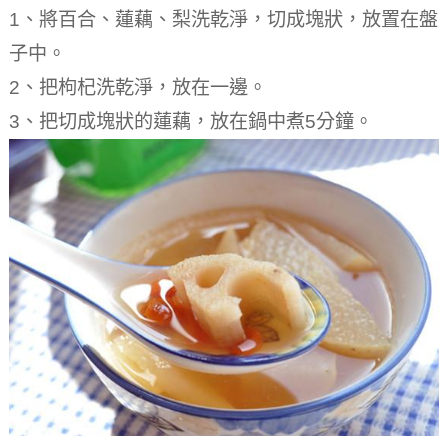
1、將百合、蓮藕、梨洗乾淨，切成塊狀，放置在盤
子中。
2、把枸杞洗乾淨，放在一邊。
3、把切成塊狀的蓮藕，放在鍋中煮5分鐘。