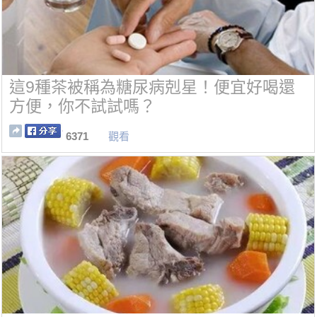
這9種茶被稱為糖尿病剋星！便宜好喝還
方便，你不試試嗎？
6371
觀看