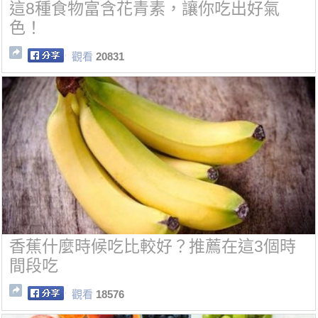
這8種食物富含花青素，讓你吃出好氣
色！
觀看
20831
香蕉什麼時候吃比較好？推薦在這3個時
間段吃
觀看
18576