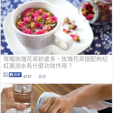
常喝玫瑰花茶好處多，玫瑰花茶搭配枸杞
紅棗泡水有什麼功效作用？
6737
觀看