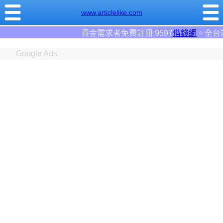
www.articlelike.com
求者免費註冊:9597
借錢網
。全台前三大借錢網站！
Google Ads