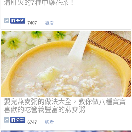
清肝火的7種中藥花茶！
7407
觀看
嬰兒燕麥粥的做法大全，教你做八種寶寶
喜歡的吃營養豐富的燕麥粥
6747
觀看