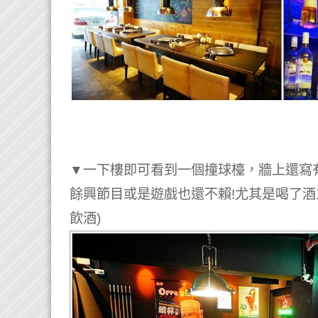
▼一下樓即可看到一個撞球檯，牆上還寫
餘興節目或是遊戲也還不賴!尤其是喝了酒
飲酒)