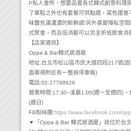
P私人會所，想要品嘗各式韓式創意料理
了單點之外也有套餐可供點選，菜色還會
味蕾充滿濃濃的新鮮感!另外喜愛隱私空
式聚會，而且低消都可以完全折抵飲食消
【店家資訊】
Oppa & Bar韓式居酒屋
地址:台北市松山區市民大道四段217號(
面華視附近有一整排停車格)
電話:02-27788626
營業時間:17:30~凌晨1:00(週一至週四)、1
(週日)
FB粉絲團:
https://www.facebook.com/opp
▼「Oppa & Bar 韓式居酒屋」就位