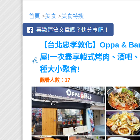
首頁
>
美食
>
美食特搜
【台北忠孝敦化】Oppa & 
屋!一次盡享韓式烤肉、酒吧
種大小聚會!
觀看人數：17