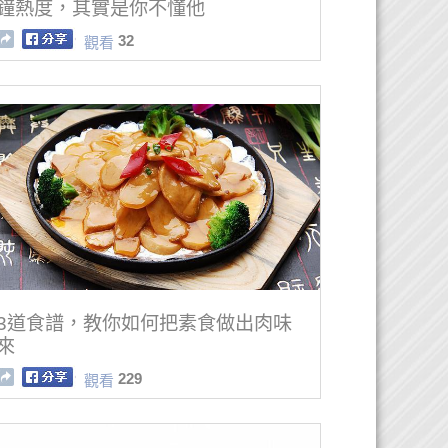
鐘熱度，其實是你不懂他
32
觀看
3道食譜，教你如何把素食做出肉味
來
229
觀看