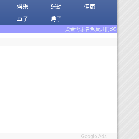
娛樂
運動
健康
車子
房子
資金需求者免費註冊:9597
借錢網
。全台前三大借錢網
Google Ads