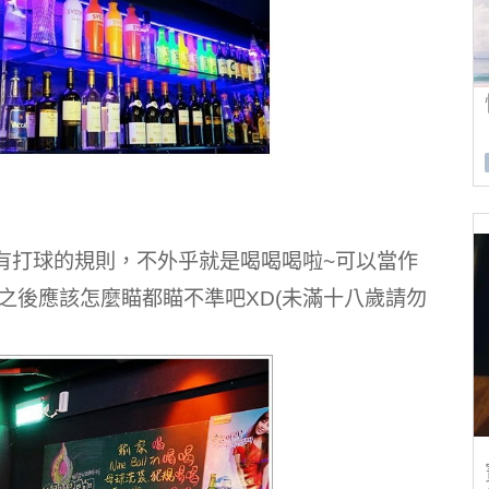
有打球的規則，不外乎就是喝喝喝啦~可以當作
之後應該怎麼瞄都瞄不準吧XD(未滿十八歲請勿