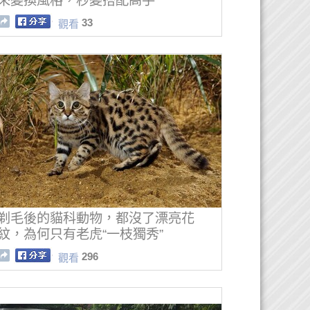
來變換風格，秒變搭配高手
33
觀看
剃毛後的貓科動物，都沒了漂亮花
紋，為何只有老虎“一枝獨秀”
296
觀看