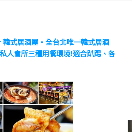
Bar 韓式居酒屋‧全台北唯一韓式居酒
、私人會所三種用餐環境!適合趴踢、各