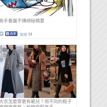
高手看盤不傳絕秘精要
13
觀看
大衣怎麼穿更有範兒？用不同的鞋子