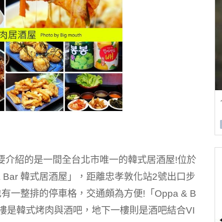
要介紹的是一間全台北市唯一的韓式居酒屋!位於
 Bar 韓式居酒屋」，距離忠孝敦化站2號出口步
一整排的停車格，交通頗為方便!「Oppa & B
一樓是韓式烤肉與酒吧，地下一樓則是酒吧結合VI