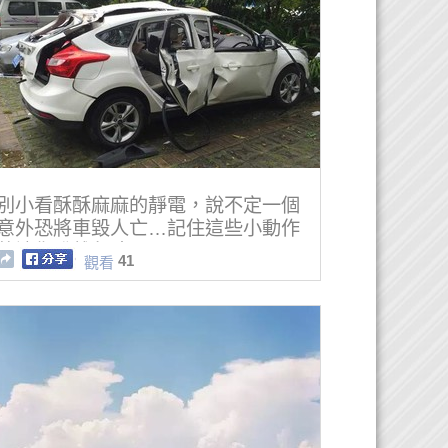
別小看酥酥麻麻的靜電，說不定一個
意外恐將車毀人亡…記住這些小動作
將讓你脫離危險！
41
觀看