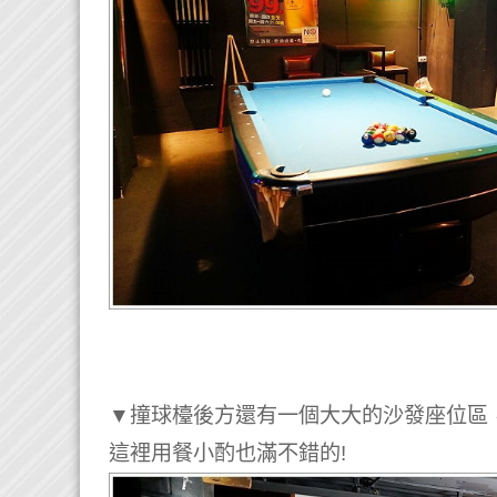
▼撞球檯後方還有一個大大的沙發座位區
這裡用餐小酌也滿不錯的!