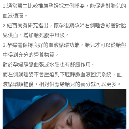
1.通常醫生比較推薦孕婦採左側睡姿，能促進對胎兒的
血液循環。
2.紐西蘭有研究指出，懷孕後期孕婦右側睡會影響對胎
兒供血，增加胎死腹中風險。
3.孕婦需保持良好的血液循環功能，胎兒才可以從胎盤
中得到充分的營養物質，
對於孕婦靜脈曲張或水腫也有舒緩作用。
而左側躺睡姿不會壓迫到下腔靜脈血液回流系統，血
液循環順暢後，相對供應給胎兒的養分就可以更多。