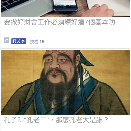
要做好財會工作必須練好這7個基本功
觀看
15
孔子叫“孔老二”，那麼孔老大是誰？