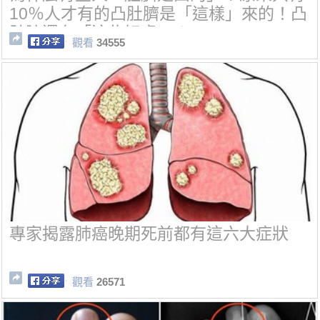
10％人才有的凸肚臍是「這樣」來的！凸
肚臍還有「這些好處」！
觀看
34555
專家揭露肺癌晚期死前都有這六大症狀
觀看
26571