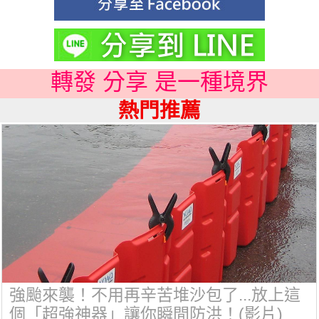
轉發 分享 是一種境界
熱門推薦
強颱來襲！不用再辛苦堆沙包了...放上這
個「超強神器」讓你瞬間防洪！(影片)