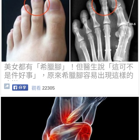
美女都有「希臘腳」！但醫生說「這可不
是件好事」，原來希臘腳容易出現這樣的
病變...
觀看
22305