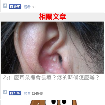
觀看
30
相關文章
為什麼耳朵裡會長痘？疼的時候怎麼辦？
觀看
114548