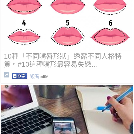
10種「不同嘴唇形狀」透露不同人格特
質。#10這種嘴形最容易失戀…
觀看
569