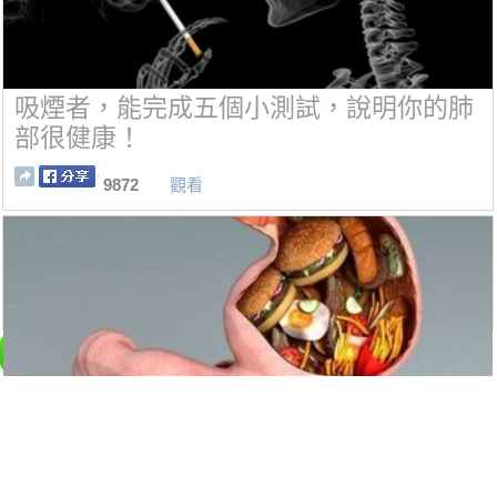
吸煙者，能完成五個小測試，說明你的肺
部很健康！
9872
觀看
胃脹氣打嗝是怎麼回事？3個秘訣幫你解