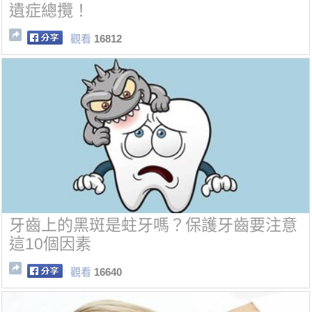
遺症總攬！
觀看
16812
牙齒上的黑斑是蛀牙嗎？保護牙齒要注意
這10個因素
觀看
16640