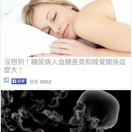
沒想到！糖尿病人血糖差竟和睡覺關係這
麼大！
觀看
11612