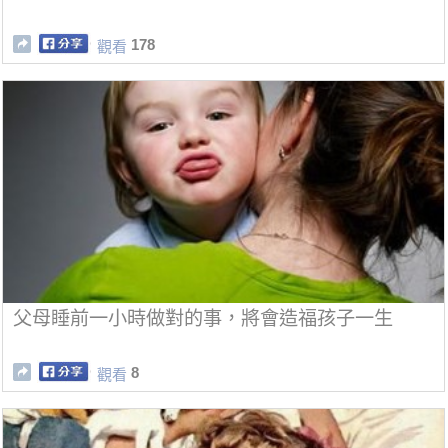
178
觀看
父母睡前一小時做對的事，將會造福孩子一生
8
觀看