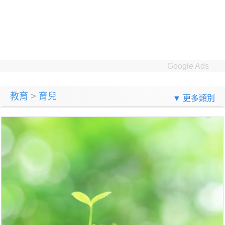
Google Ads
教育
>
育兒
▼ 更多類別