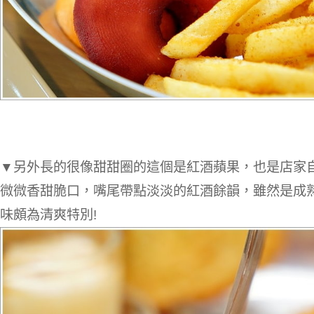
▼另外長的很像甜甜圈的這個是紅酒蘋果，也是店家自
微微香甜脆口，嘴尾帶點淡淡的紅酒餘韻，雖然是成
味頗為清爽特別!