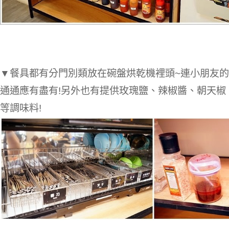
▼餐具都有分門別類放在碗盤烘乾機裡頭~連小朋友
通通應有盡有!另外也有提供玫瑰鹽、辣椒醬、朝天椒
等調味料!