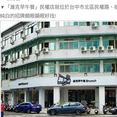
▼「濰克早午餐」民權店就位於台中市北區民權路、
純白的招牌頗眼顯眼好找!