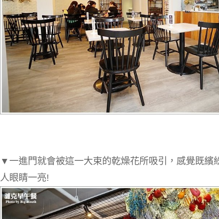
▼一進門就會被這一大束的乾燥花所吸引，感覺既繽
人眼睛一亮!