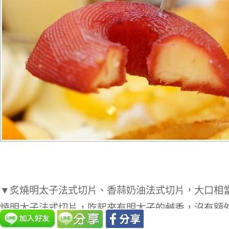
▼炙燒明太子法式切片、香蒜奶油法式切片，大口相
燒明太子法式切片，吃起來有明太子的鹹香，沒有額
吃起來不會有甜膩感，搭配酥脆的法式切片頗為合拍!