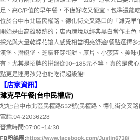
足、高C/P值的早午餐，不僅好吃又便宜，包準還能吃
位於台中市北區民權路、德化街交叉路口的「濰克早
開始是由高雄發跡的；店內環境以經典黑白當作主色
採光與大量乾燥花讓人感覺相當明亮舒適!餐點選擇多
漢堡、潛艇堡、芝麻胚芽蛋餅、厚片、小菠蘿、美味
有，尤其是招牌的拼盤從90~185元不等，真的是佛
點更是連男孩兒也能吃得超級飽!
【店家資訊】
濰克早午餐(台中民權店)
地址:台中市北區民權路552號(民權路、德化街交叉路
電話:04-22036228
營業時間:07:00~14:30
FB粉絲團:
https://www.facebook.com/Justin6738/