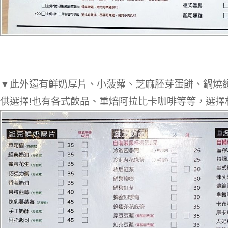
▼此外還有鮮奶厚片、小菠蘿、芝麻胚芽蛋餅、鍋燒
供選擇!也有各式飲品、重焙阿拉比卡咖啡等等，選擇