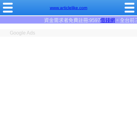
www.articlelike.com
需求者免費註冊:9597
借錢網
。全台前三大借錢網站！
Google Ads