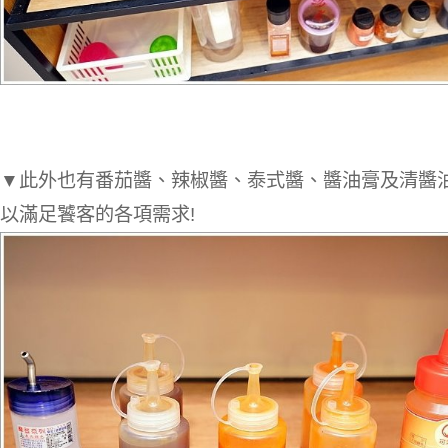
▼此外也有番茄醬、辣椒醬、泰式醬、醬油膏及清醬
以滿足饕客的各項需求!