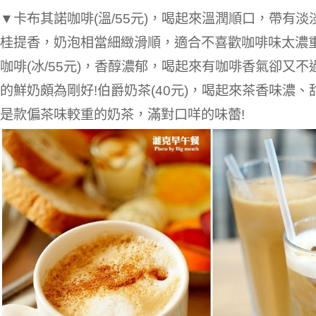
▼卡布其諾咖啡(溫/55元)，喝起來溫潤順口，帶有
桂提香，奶泡相當細緻滑順，適合不喜歡咖啡味太濃重
咖啡(冰/55元)，香醇濃郁，喝起來有咖啡香氣卻又
的鮮奶頗為剛好!伯爵奶茶(40元)，喝起來茶香味濃
是款偏茶味較重的奶茶，滿對口咩的味蕾!