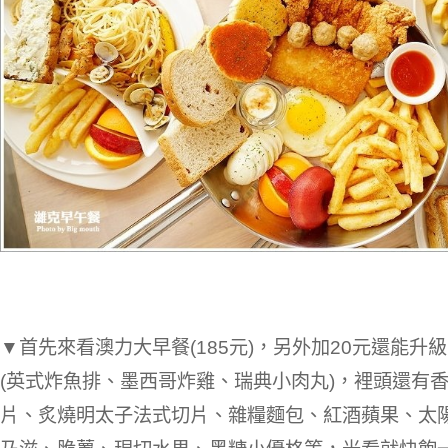
▼首先來看澳力大早餐(185元)，另外加20元還能升
(英式炸魚排、墨西哥炸雞、瑞典小肉丸)，裡頭還有
片、炙燒明太子法式切片、雜糧麵包、紅酒蘋果、太