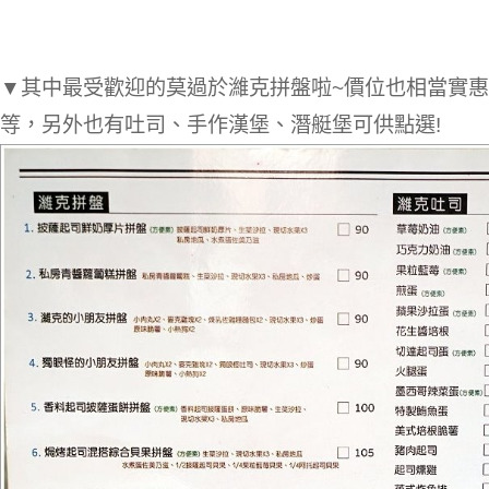
▼其中最受歡迎的莫過於濰克拼盤啦~價位也相當實惠，
等，另外也有吐司、手作漢堡、潛艇堡可供點選!