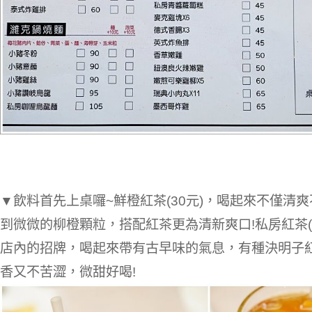
▼飲料首先上桌囉~鮮橙紅茶(30元)，喝起來不僅清
到微微的柳橙顆粒，搭配紅茶更為清新爽口!私房紅茶(
店內的招牌，喝起來帶有古早味的氣息，有種決明子
香又不苦澀，微甜好喝!