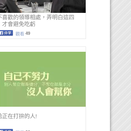
不喜歡的領導相處，弄明白這四
，才會避免吃虧
49
觀看
給正在打拚的人!