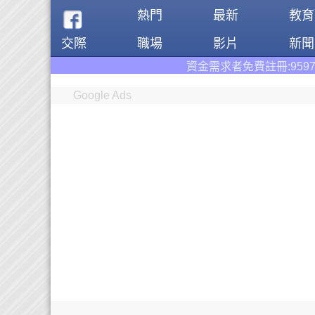
熱門
最新
教育
交際
職場
影片
新聞
資金需求者免費註冊:9597
借錢網
。全台前三
Google Ads