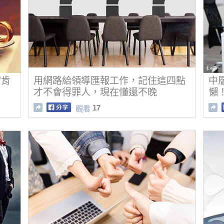
實肯
用網路給領導匯報工作，記住這四點
中
才不會得罪人，現在懂還不晚
懶
17
觀看