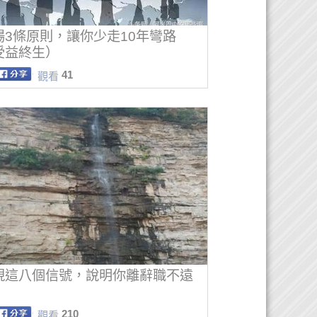
場3條原則，讓你少走10年彎路
受益終生）
41
觀看
現這八個信號，說明你離辭職不遠
210
觀看