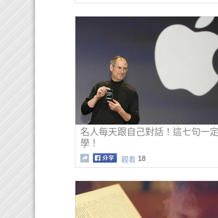
名人每天跟自己對話！這七句一
學！
18
觀看