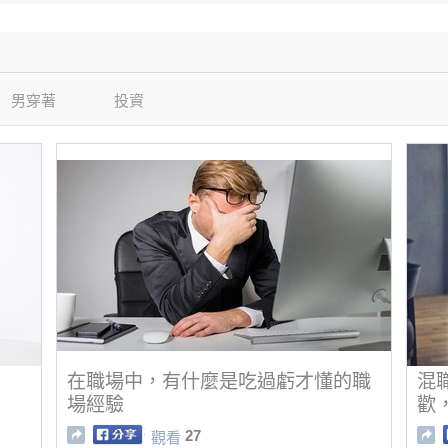
男穿著
投資
在職場中，有什麼是吃過虧才懂的職
混
場經驗
歡
27
觀看