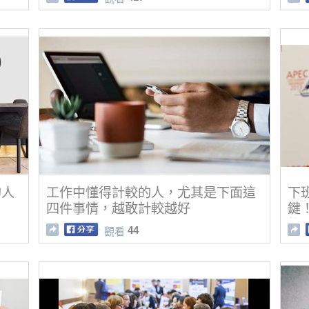
的人
工作中懂得計較的人，尤其是下面這
下
四件事情，越敢計較越好
鍵
後
44
觀看