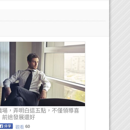
職場，弄明白這五點，不僅領導喜
，前途發展還好
60
觀看