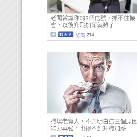
老闆賞識你的3個信號，抓不住機
會，以後升職加薪就難了
214
觀看
職場老實人，不弄明白這三個原
能力再強，也得不到升職加薪