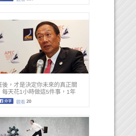
班後，才是決定你未來的真正關
！每天花1小時做這5件事，1年
，你會很不一樣！
20
觀看