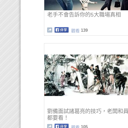
老手不會告訴你的5大職場真相
139
觀看
劉備面試諸葛亮的技巧，老闆和
都要看！
105
觀看