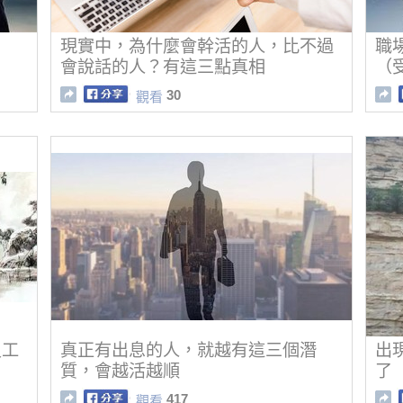
現實中，為什麼會幹活的人，比不過
職
會說話的人？有這三點真相
（
30
觀看
員工
真正有出息的人，就越有這三個潛
出
質，會越活越順
了
417
觀看