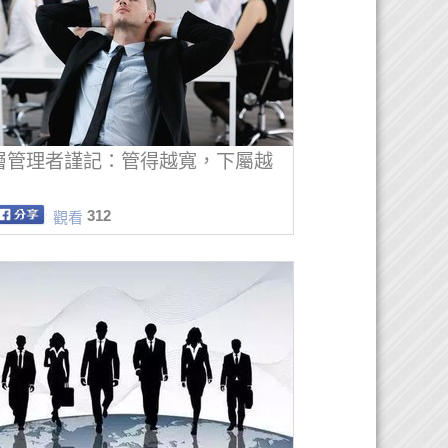
層管理者謹記：管得越寬，下屬越
！
312
觀看