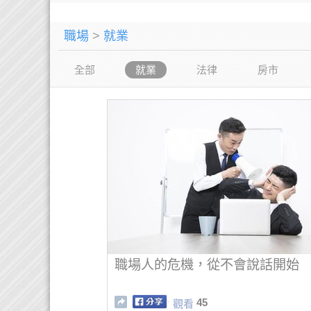
職場
>
就業
全部
就業
法律
房市
職場人的危機，從不會說話開始
45
觀看