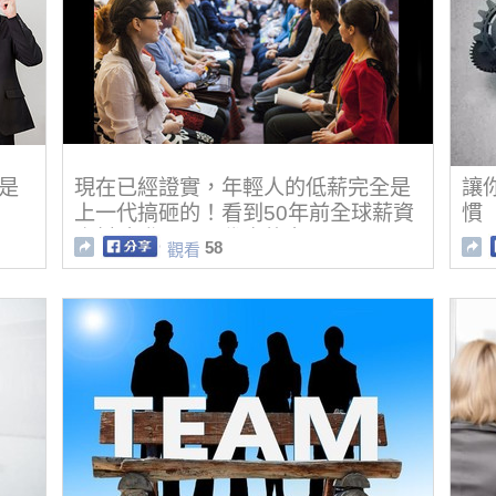
都是
現在已經證實，年輕人的低薪完全是
讓
上一代搞砸的！看到50年前全球薪資
慣
資料才發現下一代真的完蛋了。
58
觀看