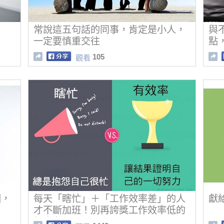
常說這五句話的同事，肯定是小人，
與
一定要慎重交往
點
105
觀看
因，
每天「瞎忙」＋「工作效率差」的人
獻
才不斷加班！別再誇獎工作效率低的
加班者了！